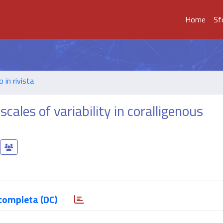
Home
Sf
o in rivista
cales of variability in coralligenous
completa (DC)