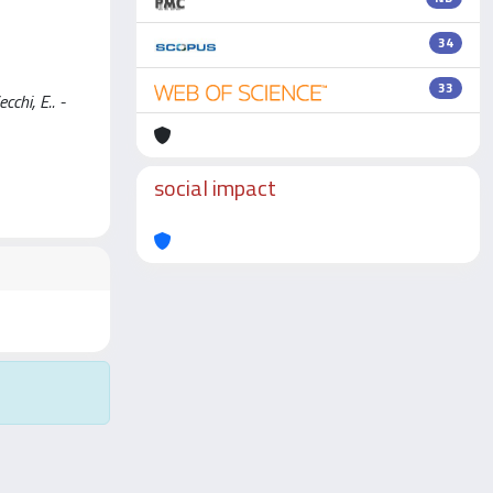
34
33
cchi, E.. -
social impact