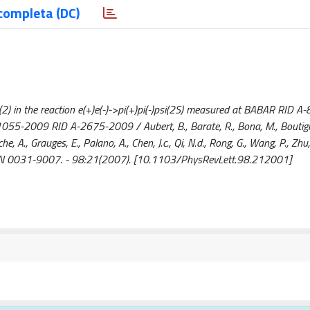
completa (DC)
(2) in the reaction e(+)e(-)->pi(+)pi(-)psi(2S) measured at BABAR RID
2009 RID A-2675-2009 / Aubert, B., Barate, R., Bona, M., Boutigny
che, A., Grauges, E., Palano, A., Chen, J.c., Qi, N.d., Rong, G., Wang, P., Zhu, 
 - ISSN 0031-9007. - 98:21(2007). [10.1103/PhysRevLett.98.212001]