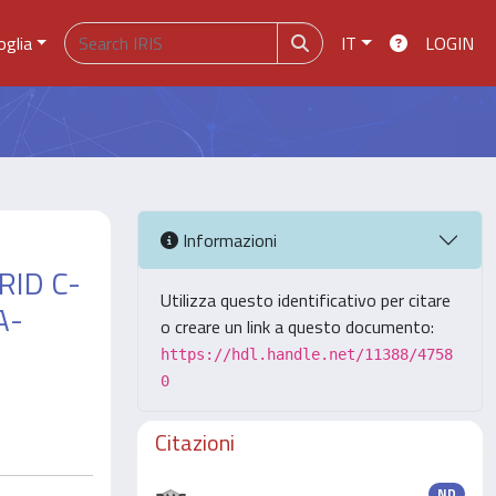
oglia
IT
LOGIN
Informazioni
RID C-
Utilizza questo identificativo per citare
A-
o creare un link a questo documento:
https://hdl.handle.net/11388/4758
0
Citazioni
ND