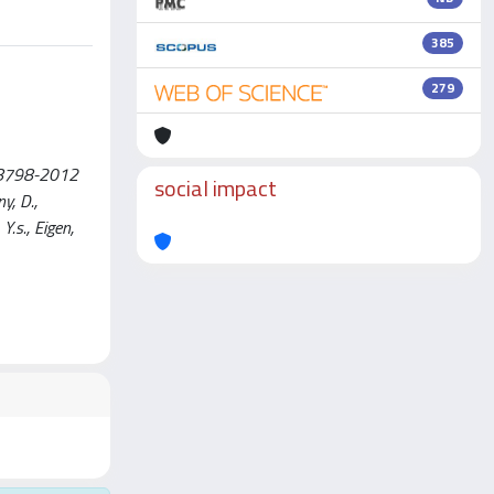
385
279
 A-8798-2012
social impact
, D.,
Y.s., Eigen,