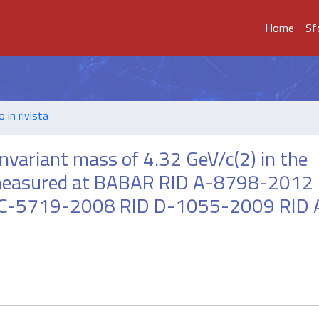
Home
Sf
o in rivista
invariant mass of 4.32 GeV/c(2) in the
S) measured at BABAR RID A-8798-2012 
C-5719-2008 RID D-1055-2009 RID 