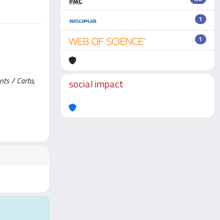
1
1
nts / Carta,
social impact