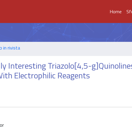
Home
Sf
o in rivista
lly Interesting Triazolo[4,5-g]Quinolin
ith Electrophilic Reagents
or