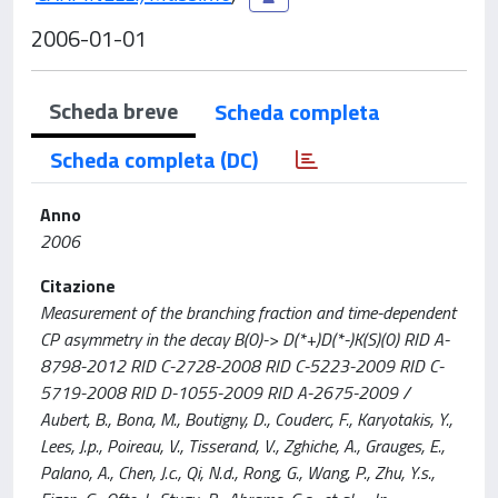
2006-01-01
Scheda breve
Scheda completa
Scheda completa (DC)
Anno
2006
Citazione
Measurement of the branching fraction and time-dependent
CP asymmetry in the decay B(0)-> D(*+)D(*-)K(S)(0) RID A-
8798-2012 RID C-2728-2008 RID C-5223-2009 RID C-
5719-2008 RID D-1055-2009 RID A-2675-2009 /
Aubert, B., Bona, M., Boutigny, D., Couderc, F., Karyotakis, Y.,
Lees, J.p., Poireau, V., Tisserand, V., Zghiche, A., Grauges, E.,
Palano, A., Chen, J.c., Qi, N.d., Rong, G., Wang, P., Zhu, Y.s.,