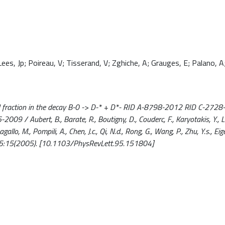
ees, Jp; Poireau, V; Tisserand, V; Zghiche, A; Grauges, E; Palano, A
 fraction in the decay B-0 -> D-* + D*- RID A-8798-2012 RID C-272
ubert, B., Barate, R., Boutigny, D., Couderc, F., Karyotakis, Y., Lee
allo, M., Pompili, A., Chen, J.c., Qi, N.d., Rong, G., Wang, P., Zhu, Y.s., Eige
- 95:15(2005). [10.1103/PhysRevLett.95.151804]