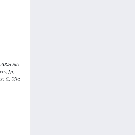
;
8-2008 RID
s, J.p.,
n, G., Ofte,