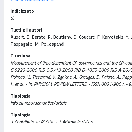
Indicizzato
Sì
Tutti gli autori
Aubert, B; Barate, R; Boutigny, D; Couderc, F; Karyotakis, Y; L
Pappagallo, M; Po
...
espandi
Citazione
Measurement of time-dependent CP asymmetries and the CP-odd
C-5223-2009 RID C-5719-2008 RID D-1055-2009 RID A-2675-2009 / A
Poireau, V., Tisserand, V., Zghiche, A., Grauges, E., Palano, A., Pappag
I., et al.. - In: PHYSICAL REVIEW LETTERS. - ISSN 0031-9007. 
Tipologia
info:eu-repo/semantics/article
Tipologia
1 Contributo su Rivista::1.1 Articolo in rivista