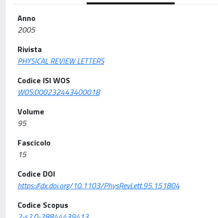
Anno
2005
Rivista
PHYSICAL REVIEW LETTERS
Codice ISI WOS
WOS:000232443400018
Volume
95
Fascicolo
15
Codice DOI
https://dx.doi.org/10.1103/PhysRevLett.95.151804
Codice Scopus
2-s2.0-28844439413