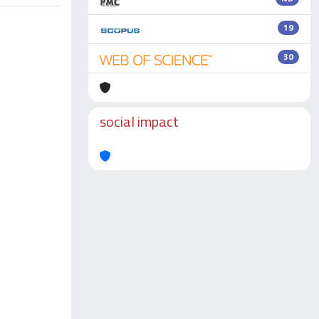
19
30
social impact