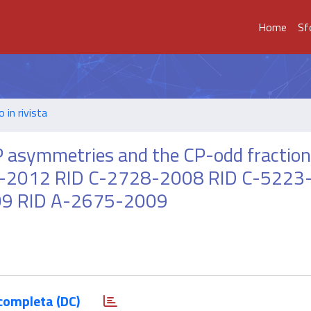
Home
Sf
o in rivista
asymmetries and the CP-odd fraction 
98-2012 RID C-2728-2008 RID C-522
09 RID A-2675-2009
completa (DC)