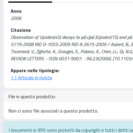
Anno
2006
Citazione
Observation of Upsilon(4S) decays to pi(+)pi(-)Upsilon(1S) an
5719-2008 RID D-1055-2009 RID A-2675-2009 / Aubert, B., Barate, R
Tisserand, V., Zghiche, A., Grauges, E., Palano, A., Chen, J.c., Qi, N.d.
REVIEW LETTERS. - ISSN 0031-9007. - 96:23(2006). [10.1103
Appare nelle tipologie:
1.1 Articolo in rivista
File in questo prodotto:
Non ci sono file associati a questo prodotto.
I documenti in IRIS sono protetti da copyright e tutti i diritti s