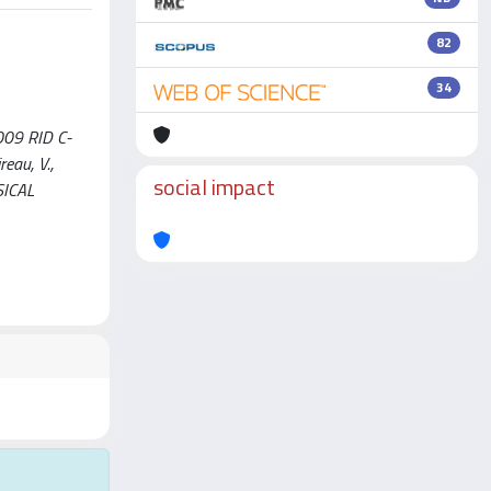
82
34
009 RID C-
eau, V.,
social impact
YSICAL