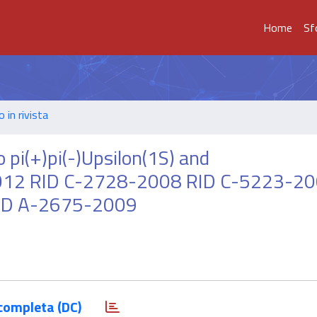
Home
Sf
o in rivista
 pi(+)pi(-)Upsilon(1S) and
-2012 RID C-2728-2008 RID C-5223-2
ID A-2675-2009
completa (DC)