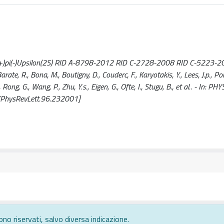
d pi(+)pi(-)Upsilon(2S) RID A-8798-2012 RID C-2728-2008 RID C-5223-2
., Bona, M., Boutigny, D., Couderc, F., Karyotakis, Y., Lees, J.p., Poir
, Rong, G., Wang, P., Zhu, Y.s., Eigen, G., Ofte, I., Stugu, B., et al.. - In: PH
/PhysRevLett.96.232001]
ono riservati, salvo diversa indicazione.