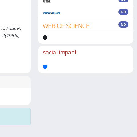
ND
ND
 Failli, P.,
1-2(1986),
social impact