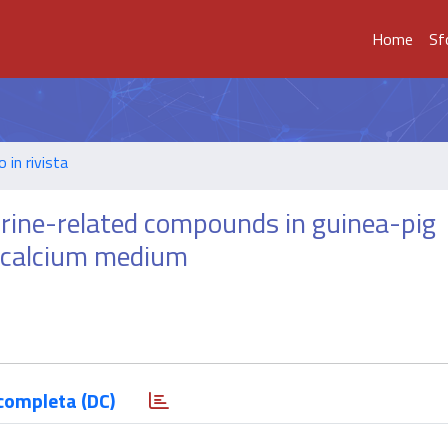
Home
Sf
o in rivista
aurine-related compounds in guinea-pig
w calcium medium
completa (DC)