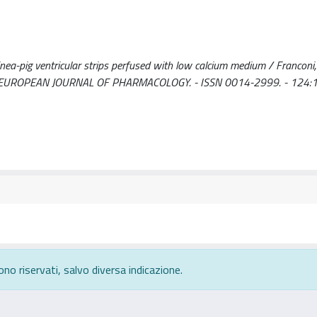
ea-pig ventricular strips perfused with low calcium medium / Franconi, F.,
, A.. - In: EUROPEAN JOURNAL OF PHARMACOLOGY. - ISSN 0014-2999. - 124:
ono riservati, salvo diversa indicazione.