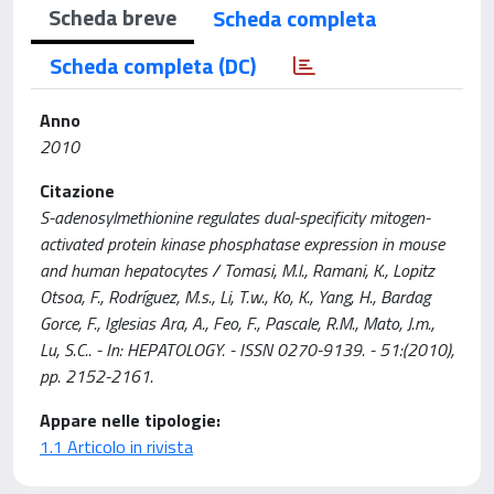
Scheda breve
Scheda completa
Scheda completa (DC)
Anno
2010
Citazione
S-adenosylmethionine regulates dual-specificity mitogen-
activated protein kinase phosphatase expression in mouse
and human hepatocytes / Tomasi, M.l., Ramani, K., Lopitz
Otsoa, F., Rodríguez, M.s., Li, T.w., Ko, K., Yang, H., Bardag
Gorce, F., Iglesias Ara, A., Feo, F., Pascale, R.M., Mato, J.m.,
Lu, S.C.. - In: HEPATOLOGY. - ISSN 0270-9139. - 51:(2010),
pp. 2152-2161.
Appare nelle tipologie:
1.1 Articolo in rivista