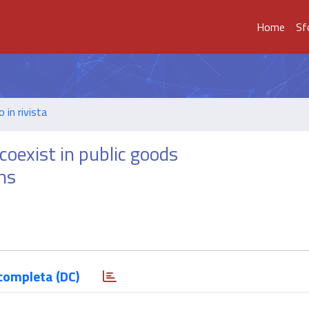
Home
Sf
o in rivista
coexist in public goods
ns
completa (DC)