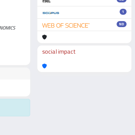
1
ND
ECONOMICS
social impact