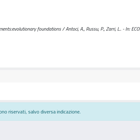
ments:evolutionary foundations / Antoci, A., Russu, P., Zarri, L.. - In: 
ono riservati, salvo diversa indicazione.