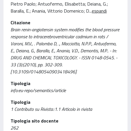
Pietro Paolo; Antuofermo, Elisabetta; Deiana, G.;
Baralla, E.; Anania, Vittorio Domenico; D
...
espandi
Citazione
Brain renin-angiotensin system modifies the blood pressure
response to intracerebroventricular cadmium in rats /
Varoni, M.V., . Palomba D, ., Macciotta, N.P.P., Antuofermo,
E., Deiana, G., Baralla, E., Anania, V.D., Demontis, M.P.. - In:
DRUG AND CHEMICAL TOXICOLOGY. - ISSN 0148-0545. -
33 (3):(2010), pp. 302-309.
[10.3109/01480540903418496]
Tipologia
info:eu-repo/semantics/article
Tipologia
1 Contributo su Rivista::1.1 Articolo in rivista
Tipologia sito docente
262