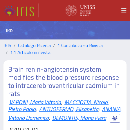
IRIS
IRIS
Catalogo Ricerca
1 Contributo su Rivista
1.1 Articolo in rivista
Brain renin-angiotensin system
modifies the blood pressure response
to intracerebroventricular cadmium in
rats
VARONI, Maria Vittoria
;
MACCIOTTA, Nicolo'
Pietro Paolo
;
ANTUOFERMO, Elisabetta
;
ANANIA,
Vittorio Domenico
;
DEMONTIS, Maria Piera
2010-01-01