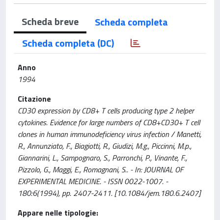
Scheda breve
Scheda completa
Scheda completa (DC)
Anno
1994
Citazione
CD30 expression by CD8+ T cells producing type 2 helper
cytokines. Evidence for large numbers of CD8+CD30+ T cell
clones in human immunodeficiency virus infection / Manetti,
R., Annunziato, F., Biagiotti, R., Giudizi, M.g., Piccinni, M.p.,
Giannarini, L., Sampognaro, S., Parronchi, P., Vinante, F.,
Pizzolo, G., Maggi, E., Romagnani, S.. - In: JOURNAL OF
EXPERIMENTAL MEDICINE. - ISSN 0022-1007. -
180:6(1994), pp. 2407-2411. [10.1084/jem.180.6.2407]
Appare nelle tipologie: