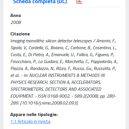
Scheda completa (DC)
Anno
2008
Citazione
Imaging monolithic silicon detector telescopes / Amorini, F.,
Sipala, V., Cardella, G., Boiano, C., Carbone, B., Cosentino, L.,
Costa, E., Di Pietro, A., Emanuele, U., Fallica, G., Figuera, P.,
Finocchiaro, P., La Guidara, E., Marchetta, C., Pappalardo, A.,
Piazza, A., Randazzo, N., Rizzo, F., Russo, G.v., Russotto, P.,
et al.. - In: NUCLEAR INSTRUMENTS & METHODS IN
PHYSICS RESEARCH. SECTION A, ACCELERATORS,
SPECTROMETERS, DETECTORS AND ASSOCIATED
EQUIPMENT. - ISSN 0168-9002. - 589:2(2008), pp. 280-
289. [10.1016/j.nima.2008.02.093]
Appare nelle tipologie:
1.1 Articolo in rivista