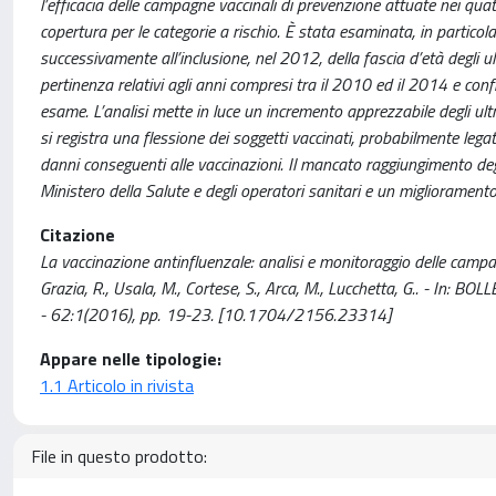
l’efficacia delle campagne vaccinali di prevenzione attuate nei quattr
copertura per le categorie a rischio. È stata esaminata, in partico
successivamente all’inclusione, nel 2012, della fascia d’età degli u
pertinenza relativi agli anni compresi tra il 2010 ed il 2014 e con
esame. L’analisi mette in luce un incremento apprezzabile degli ul
si registra una flessione dei soggetti vaccinati, probabilmente leg
danni conseguenti alle vaccinazioni. Il mancato raggiungimento degl
Ministero della Salute e degli operatori sanitari e un miglioramento
Citazione
La vaccinazione antinfluenzale: analisi e monitoraggio delle campag
Grazia, R., Usala, M., Cortese, S., Arca, M., Lucchetta, G.. -
- 62:1(2016), pp. 19-23. [10.1704/2156.23314]
Appare nelle tipologie:
1.1 Articolo in rivista
File in questo prodotto: