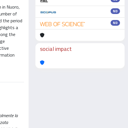
n in Nuoro,
ND
 number of
d the period
ND
hlights a
mong the
age
social impact
ctive
ormation
ualmente la
zzata