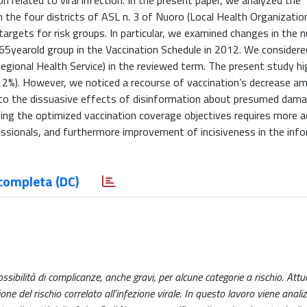
n related to viral infection. In the present paper, we analyzed the
 the four districts of ASL n. 3 of Nuoro (Local Health Organizatio
 targets for risk groups. In particular, we examined changes in the
r65yearold group in the Vaccination Schedule in 2012. We considere
onal Health Service) in the reviewed term. The present study hig
12%). However, we noticed a recourse of vaccination’s decrease a
ue to the dissuasive effects of disinformation about presumed dam
ving the optimized vaccination coverage objectives requires more a
ssionals, and furthermore improvement of incisiveness in the inf
completa (DC)
sibilità di complicanze, anche gravi, per alcune categorie a rischio. Att
e del rischio correlato all’infezione virale. In questo lavoro viene anali