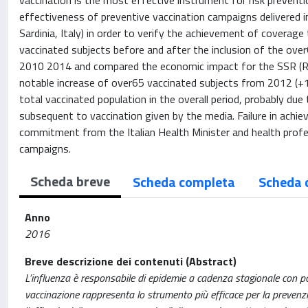
vaccination is the most effective instrument for risk preventio
effectiveness of preventive vaccination campaigns delivered in
Sardinia, Italy) in order to verify the achievement of coverage
vaccinated subjects before and after the inclusion of the ove
2010 2014 and compared the economic impact for the SSR (Regi
notable increase of over65 vaccinated subjects from 2012 (+
total vaccinated population in the overall period, probably d
subsequent to vaccination given by the media. Failure in achie
commitment from the Italian Health Minister and health profe
campaigns.
Scheda breve
Scheda completa
Scheda 
Anno
2016
Breve descrizione dei contenuti (Abstract)
L’influenza è responsabile di epidemie a cadenza stagionale con pos
vaccinazione rappresenta lo strumento più efficace per la prevenzion