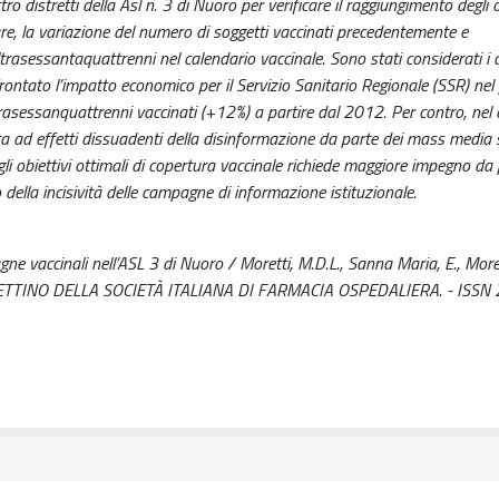
o distretti della Asl n. 3 di Nuoro per verificare il raggiungimento degli ob
lare, la variazione del numero di soggetti vaccinati precedentemente e
ltrasessantaquattrenni nel calendario vaccinale. Sono stati considerati i d
frontato l’impatto economico per il Servizio Sanitario Regionale (SSR) nel
trasessanquattrenni vaccinati (+12%) a partire dal 2012. Per contro, ne
ata ad effetti dissuadenti della disinformazione da parte dei mass media 
i obiettivi ottimali di copertura vaccinale richiede maggiore impegno da 
 della incisività delle campagne di informazione istituzionale.
ne vaccinali nell’ASL 3 di Nuoro / Moretti, M.D.L., Sanna Maria, E., More
 In: BOLLETTINO DELLA SOCIETÀ ITALIANA DI FARMACIA OSPEDALIERA. - ISS