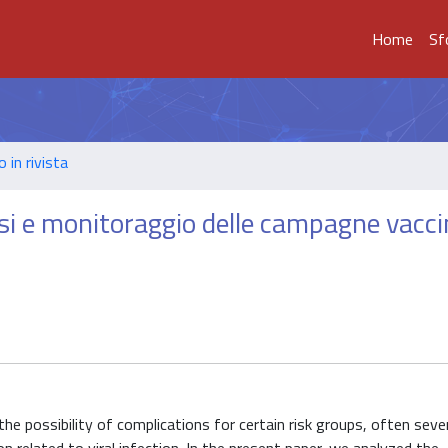
Home
Sf
o in rivista
isi e monitoraggio delle campagne vacci
he possibility of complications for certain risk groups, often sever