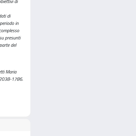
iettivi di
ati di
 periodo in
l complesso
su presunti
parte del
tti Maria
N 2038-1786.