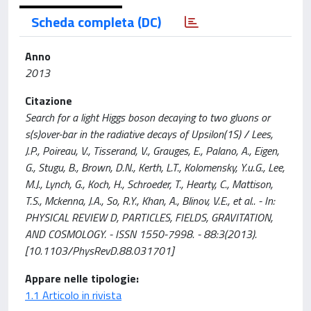
Scheda completa (DC)
Anno
2013
Citazione
Search for a light Higgs boson decaying to two gluons or
s(s)over-bar in the radiative decays of Upsilon(1S) / Lees,
J.P., Poireau, V., Tisserand, V., Grauges, E., Palano, A., Eigen,
G., Stugu, B., Brown, D.N., Kerth, L.T., Kolomensky, Y.u.G., Lee,
M.J., Lynch, G., Koch, H., Schroeder, T., Hearty, C., Mattison,
T.S., Mckenna, J.A., So, R.Y., Khan, A., Blinov, V.E., et al.. - In:
PHYSICAL REVIEW D, PARTICLES, FIELDS, GRAVITATION,
AND COSMOLOGY. - ISSN 1550-7998. - 88:3(2013).
[10.1103/PhysRevD.88.031701]
Appare nelle tipologie:
1.1 Articolo in rivista