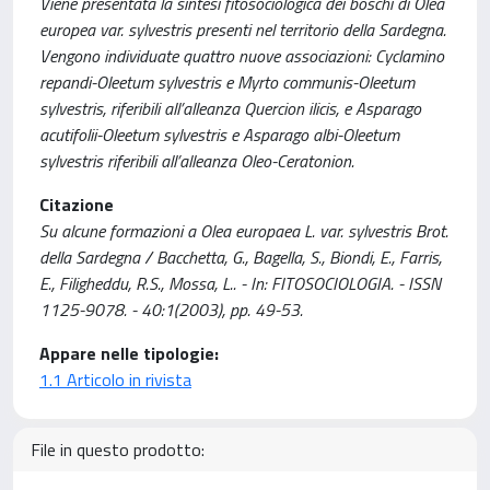
Viene presentata la sintesi fitosociologica dei boschi di Olea
europea var. sylvestris presenti nel territorio della Sardegna.
Vengono individuate quattro nuove associazioni: Cyclamino
repandi-Oleetum sylvestris e Myrto communis-Oleetum
sylvestris, riferibili all’alleanza Quercion ilicis, e Asparago
acutifolii-Oleetum sylvestris e Asparago albi-Oleetum
sylvestris riferibili all’alleanza Oleo-Ceratonion.
Citazione
Su alcune formazioni a Olea europaea L. var. sylvestris Brot.
della Sardegna / Bacchetta, G., Bagella, S., Biondi, E., Farris,
E., Filigheddu, R.S., Mossa, L.. - In: FITOSOCIOLOGIA. - ISSN
1125-9078. - 40:1(2003), pp. 49-53.
Appare nelle tipologie:
1.1 Articolo in rivista
File in questo prodotto: