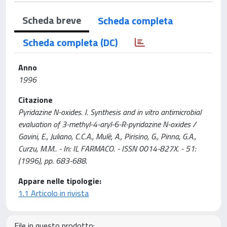
Scheda breve
Scheda completa
Scheda completa (DC)
Anno
1996
Citazione
Pyridazine N-oxides. I. Synthesis and in vitro antimicrobial
evaluation of 3-methyl-4-aryl-6-R-pyridazine N-oxides /
Gavini, E., Juliano, C.C.A., Mulè, A., Pirisino, G., Pinna, G.A.,
Curzu, M.M.. - In: IL FARMACO. - ISSN 0014-827X. - 51:
(1996), pp. 683-688.
Appare nelle tipologie:
1.1 Articolo in rivista
File in questo prodotto: