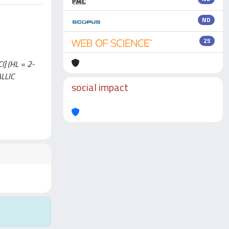
ND
25
l] (HL = 2-
ALLIC
social impact