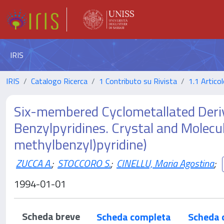
IRIS
IRIS
Catalogo Ricerca
1 Contributo su Rivista
1.1 Articol
Six-membered Cyclometallated Deriva
Benzylpyridines. Crystal and Molecul
methylbenzyl)pyridine)
ZUCCA A.
;
STOCCORO S.
;
CINELLU, Maria Agostina
;
1994-01-01
Scheda breve
Scheda completa
Scheda 