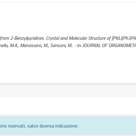
from 2-Benzylpyridines. Crystal and Molecular Structure of [Pt(L)(Ph3P)C
., Cinellu, M.A., Manassero, M., Sansoni, M.. - In: JOURNAL OF ORGANOMET
ono riservati, salvo diversa indicazione.