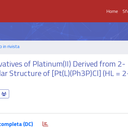
Home
Sf
o in rivista
tives of Platinum(II) Derived from 2-
ar Structure of [Pt(L)(Ph3P)Cl] (HL = 2
completa (DC)