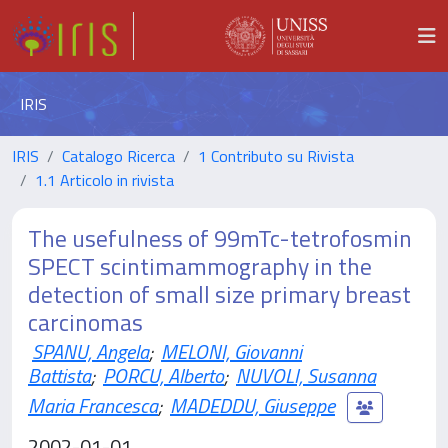
IRIS
IRIS
Catalogo Ricerca
1 Contributo su Rivista
1.1 Articolo in rivista
The usefulness of 99mTc-tetrofosmin
SPECT scintimammography in the
detection of small size primary breast
carcinomas
SPANU, Angela
;
MELONI, Giovanni
Battista
;
PORCU, Alberto
;
NUVOLI, Susanna
Maria Francesca
;
MADEDDU, Giuseppe
2002-01-01