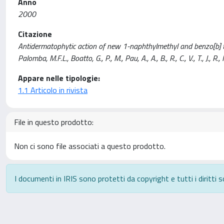
Anno
2000
Citazione
Antidermatophytic action of new 1-naphthylmethyl and benzo[b] th
Palomba, M.F.L., Boatto, G., P., M., Pau, A., A., B., R., C., V., T., 
Appare nelle tipologie:
1.1 Articolo in rivista
File in questo prodotto:
Non ci sono file associati a questo prodotto.
I documenti in IRIS sono protetti da copyright e tutti i diritti s