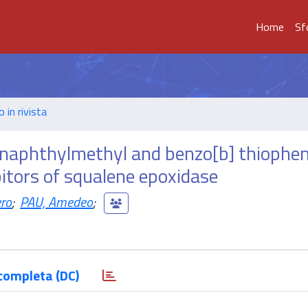
Home
Sf
o in rivista
-naphthylmethyl and benzo[b] thiophe
bitors of squalene epoxidase
ro
;
PAU, Amedeo
;
completa (DC)