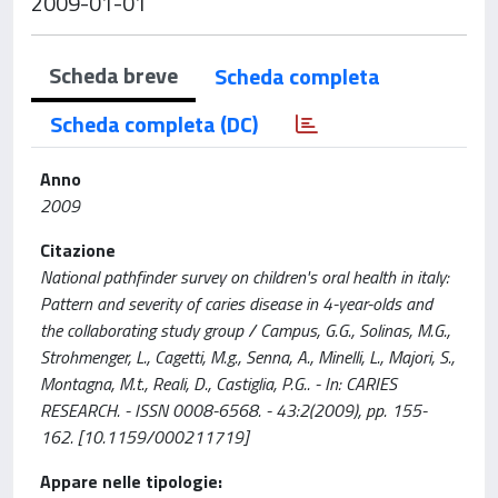
2009-01-01
Scheda breve
Scheda completa
Scheda completa (DC)
Anno
2009
Citazione
National pathfinder survey on children's oral health in italy:
Pattern and severity of caries disease in 4-year-olds and
the collaborating study group / Campus, G.G., Solinas, M.G.,
Strohmenger, L., Cagetti, M.g., Senna, A., Minelli, L., Majori, S.,
Montagna, M.t., Reali, D., Castiglia, P.G.. - In: CARIES
RESEARCH. - ISSN 0008-6568. - 43:2(2009), pp. 155-
162. [10.1159/000211719]
Appare nelle tipologie: