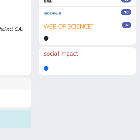
ND
97
lucci, G.A.,
social impact