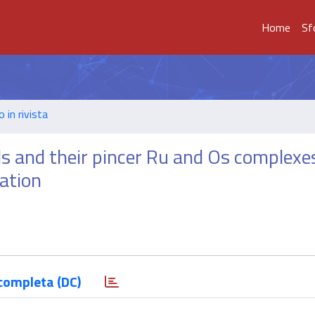
Home
Sf
o in rivista
s and their pincer Ru and Os complexes
nation
completa (DC)