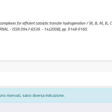
lexes for efficient catalytic transfer hydrogenation / W., B., M., B., Che
N JOURNAL. - ISSN 0947-6539. - 14:(2008), pp. 9148-9160.
ono riservati, salvo diversa indicazione.