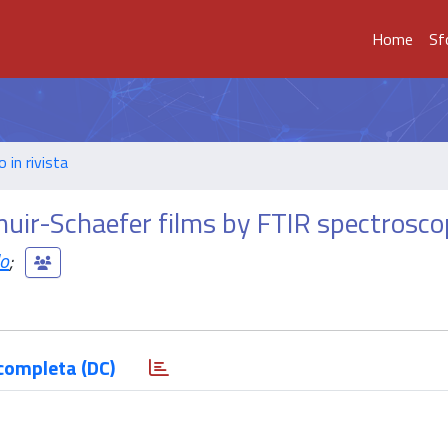
Home
Sf
o in rivista
muir-Schaefer films by FTIR spectrosc
o
;
completa (DC)