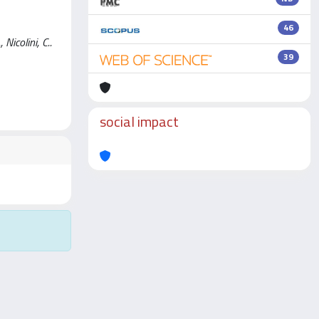
46
Nicolini, C..
39
social impact