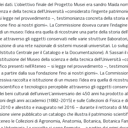
 dei dati. L’obiettivo finale del Progetto Musei era sandro Maida no
za e della tecnica dell’Università «considerato l’ingente patrimonio
 si legge nel provvedimento –, testimonianza concreta della storia e
zione fino ai nostri giorni». La Commissione doveva curare l’indagin
 un museo: l’idea era quella di ricostruire una parte della storia dell
 attraverso gli oggetti conservati nelle varie strutture (laboratori, 
tuzione di una rete nazionale di sistemi museali universitari. Lo svilup
(Istituto Centrale per il Catalogo e la Documentazione). A Sassari il
tuzione del Museo della scienza e della tecnica dell’Università «c
ntifico presenti nell’Ateneo – si legge nel provvedimento –, testimon
ne a partire dalla sua fondazione fino ai nostri giorni». La Commissi
ssiva raccolta e istituzione di un museo: l’idea era quella di ricostr
 scientifico e tecnologico percepibile attraverso gli oggetti conserva
dei beni culturali dell’univerL’anniversario dei 450 anni ha prodotto al
azioni degli anni accademici (1882-2015) e sulle Collezioni di Fisica e 
nel 2010 e allestito e inaugurato nel 2016 – durante il rettorato di 
asione viene pubblicato un catalogo che illustra il patrimonio scientifi
l’ateneo le Collezioni di Agronomia, Anatomia, Botanica, Botanica Fa
e Veterinaria. Le raccolte si sono formate – a partire dai primi dec