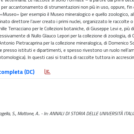
e per accantonamento di strumentazioni non più in uso, oppure, fin da
 un «Museo» (per esempio il Museo mineralogico e quello zoologico, all
uminato direttore l’aver creato i primi nuclei, organizzato le raccolte
hille Terracciano per le Collezioni botaniche, di Giuseppe Levi e, più d
ssivamente di Nullo Glauco Lepori per la collezione di zoologia, di
 e Antonio Pietracaprina per la collezione mineralogica, di Domenico S
te presso istituti e dipartimenti, e spesso rivestono un ruolo nell’am
 entomologica). In questi casi si tratta di raccolte tuttora in accresc
completa (DC)
 Bagella, S., Mattone, A.. - In: ANNALI DI STORIA DELLE UNIVERSITÀ ITAL