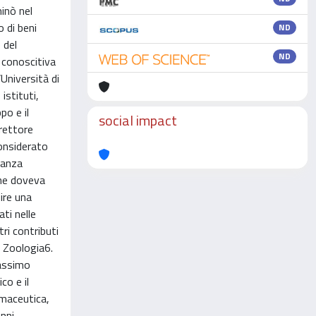
minò nel
 di beni
ND
 del
ND
e conoscitiva
’Università di
istituti,
po e il
social impact
 rettore
onsiderato
ianza
one doveva
uire una
ti nelle
tri contributi
di Zoologia6.
Massimo
co e il
rmaceutica,
enni