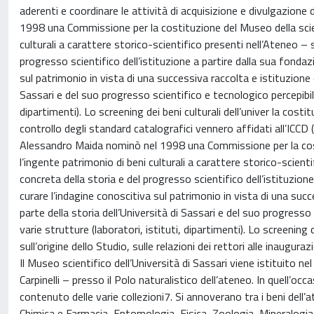
aderenti e coordinare le attività di acquisizione e divulgazione
1998 una Commissione per la costituzione del Museo della scien
culturali a carattere storico-scientifico presenti nell’Ateneo –
progresso scientifico dell’istituzione a partire dalla sua fonda
sul patrimonio in vista di una successiva raccolta e istituzione di
Sassari e del suo progresso scientifico e tecnologico percepibile
dipartimenti). Lo screening dei beni culturali dell’univer la costi
controllo degli standard catalografici vennero affidati all’ICCD 
Alessandro Maida nominò nel 1998 una Commissione per la costi
l’ingente patrimonio di beni culturali a carattere storico-scie
concreta della storia e del progresso scientifico dell’istituzio
curare l’indagine conoscitiva sul patrimonio in vista di una succe
parte della storia dell’Università di Sassari e del suo progresso
varie strutture (laboratori, istituti, dipartimenti). Lo screening 
sull’origine dello Studio, sulle relazioni dei rettori alle inaugur
Il Museo scientifico dell’Università di Sassari viene istituito 
Carpinelli – presso il Polo naturalistico dell’ateneo. In quell’occ
contenuto delle varie collezioni7. Si annoverano tra i beni del
Chimica e Farmacia, Entomologia, Fisica, Zoologia, Mineralogia 