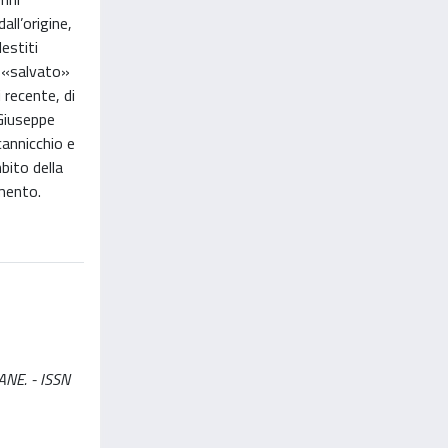
ll’origine,
estiti
 o «salvato»
i recente, di
 Giuseppe
cannicchio e
bito della
imento.
IANE. - ISSN