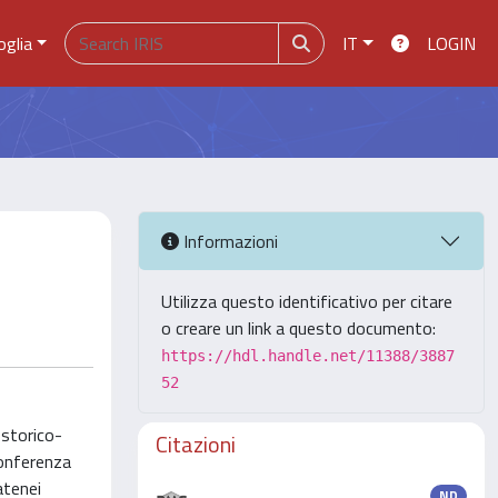
oglia
IT
LOGIN
Informazioni
Utilizza questo identificativo per citare
o creare un link a questo documento:
https://hdl.handle.net/11388/3887
52
 storico-
Citazioni
Conferenza
atenei
ND