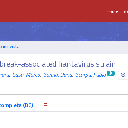
Home
Sf
o in rivista
break-associated hantavirus strain
hiara
;
Casu, Marco
;
Sanna, Daria
;
Scarpa, Fabio
completa (DC)