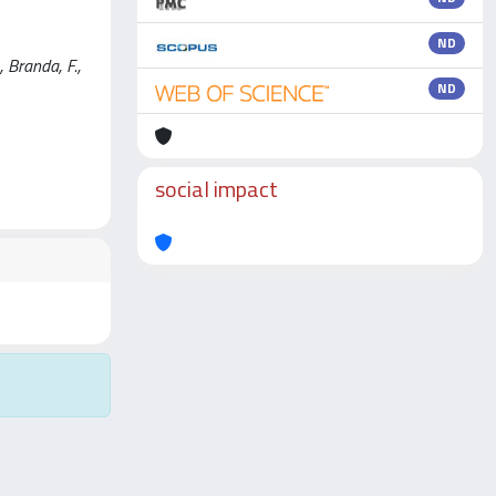
ND
, Branda, F.,
ND
social impact