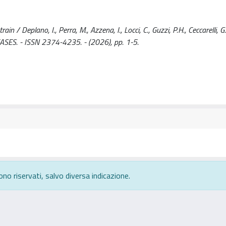
/ Deplano, I., Perra, M., Azzena, I., Locci, C., Guzzi, P.H., Ceccarelli, G.
ISEASES. - ISSN 2374-4235. - (2026), pp. 1-5.
ono riservati, salvo diversa indicazione.