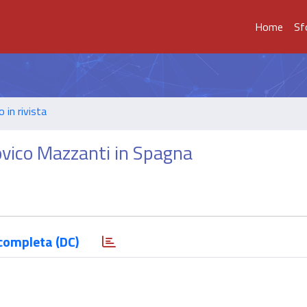
Home
Sf
o in rivista
dovico Mazzanti in Spagna
completa (DC)