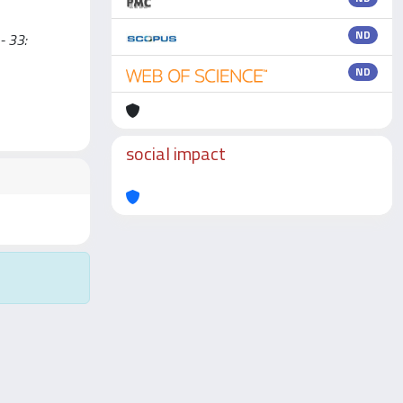
ND
- 33:
ND
social impact