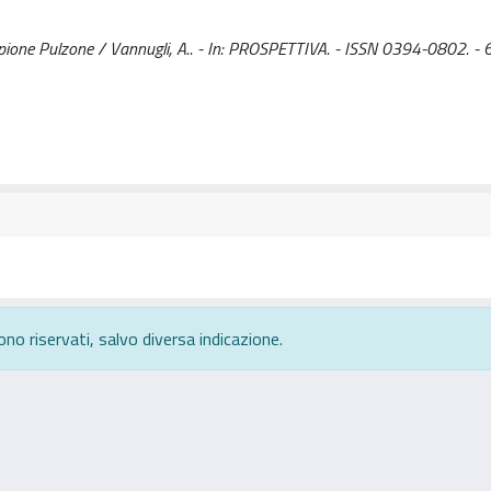
ipione Pulzone / Vannugli, A.. - In: PROSPETTIVA. - ISSN 0394-0802. -
ono riservati, salvo diversa indicazione.