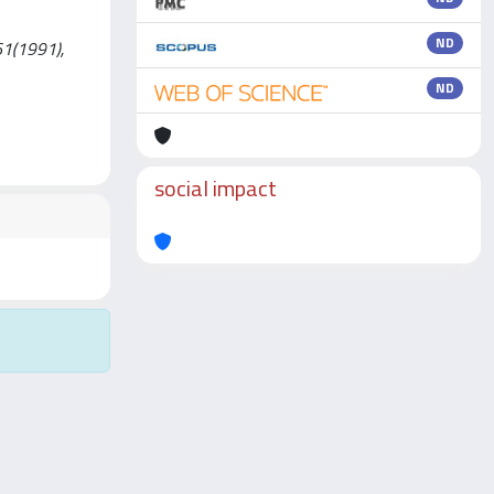
ND
 61(1991),
ND
social impact