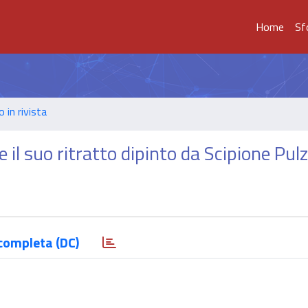
Home
Sf
o in rivista
l suo ritratto dipinto da Scipione Pul
completa (DC)