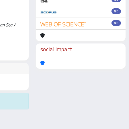
ND
ND
ean Sea /
social impact