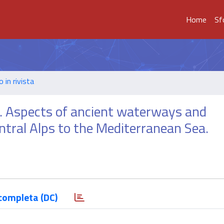
Home
Sf
o in rivista
s. Aspects of ancient waterways and
ntral Alps to the Mediterranean Sea.
completa (DC)