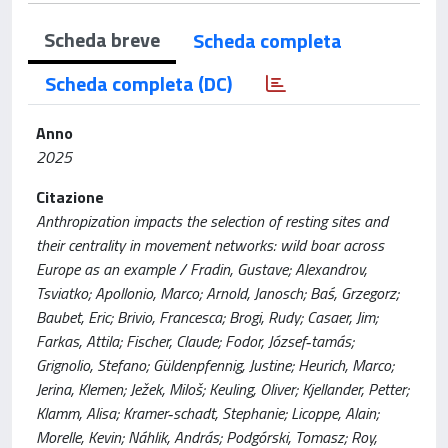
Scheda breve
Scheda completa
Scheda completa (DC)
Anno
2025
Citazione
Anthropization impacts the selection of resting sites and
their centrality in movement networks: wild boar across
Europe as an example / Fradin, Gustave; Alexandrov,
Tsviatko; Apollonio, Marco; Arnold, Janosch; Baś, Grzegorz;
Baubet, Eric; Brivio, Francesca; Brogi, Rudy; Casaer, Jim;
Farkas, Attila; Fischer, Claude; Fodor, József‐tamás;
Grignolio, Stefano; Güldenpfennig, Justine; Heurich, Marco;
Jerina, Klemen; Ježek, Miloš; Keuling, Oliver; Kjellander, Petter;
Klamm, Alisa; Kramer‐schadt, Stephanie; Licoppe, Alain;
Morelle, Kevin; Náhlik, András; Podgórski, Tomasz; Roy,