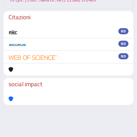
https://hdl.handle.net/11388/372409
Citazioni
ND
ND
ND
social impact
Powered by
IRIS
-
about IRIS
-