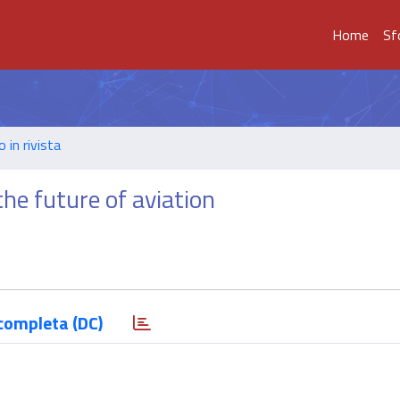
Home
Sf
o in rivista
he future of aviation
completa (DC)