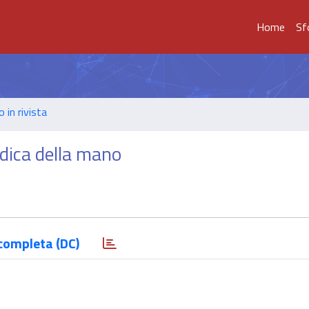
Home
Sf
o in rivista
idica della mano
completa (DC)