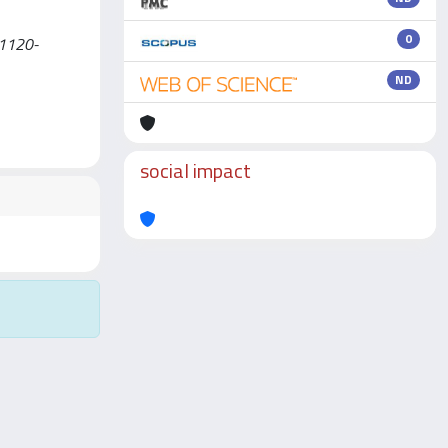
0
 1120-
ND
social impact