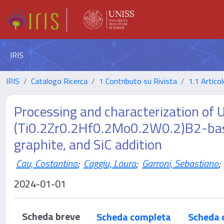
IRIS
IRIS
Catalogo Ricerca
1 Contributo su Rivista
1.1 Articol
Processing and characterization of
(Ti0.2Zr0.2Hf0.2Mo0.2W0.2)B2-base
graphite, and SiC addition
Cau, Costantino
;
Caggiu, Laura
;
Garroni, Sebastiano
;
2024-01-01
Scheda breve
Scheda completa
Scheda 