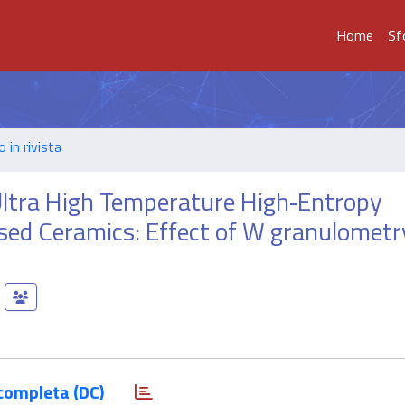
Home
Sf
o in rivista
 Ultra High Temperature High‐Entropy
d Ceramics: Effect of W granulometr
completa (DC)