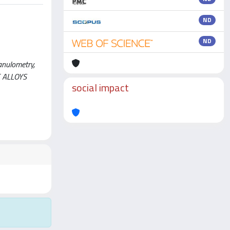
ND
ND
anulometry,
OF ALLOYS
social impact