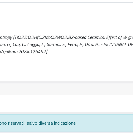
‐Entropy (Ti0.2Zr0.2Hf0.2Mo0.2W0.2)B2-based Ceramics: Effect of W gr
o, G., Cau, C., Caggiu, L., Garroni, S., Ferro, P., Orrù, R.. - In: JOURNAL 
j.jallcom.2024.176492]
ono riservati, salvo diversa indicazione.