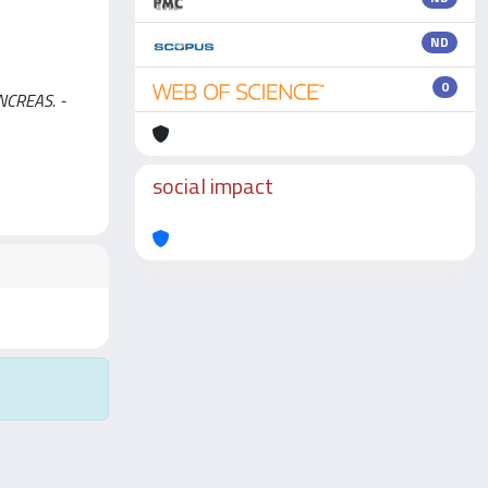
ND
0
ANCREAS. -
social impact