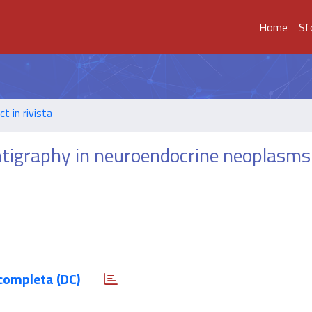
Home
Sf
t in rivista
ntigraphy in neuroendocrine neoplasms
completa (DC)