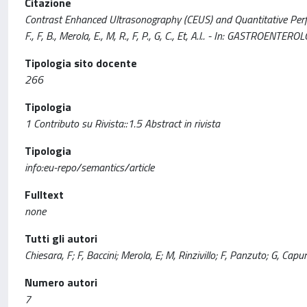
Citazione
Contrast Enhanced Ultrasonography (CEUS) and Quantitative Perf
F., F, B., Merola, E., M, R., F, P., G, C., Et, A.l.. - In: GASTROEN
Tipologia sito docente
266
Tipologia
1 Contributo su Rivista::1.5 Abstract in rivista
Tipologia
info:eu-repo/semantics/article
Fulltext
none
Tutti gli autori
Chiesara, F; F, Baccini; Merola, E; M, Rinzivillo; F, Panzuto; G, Capur
Numero autori
7