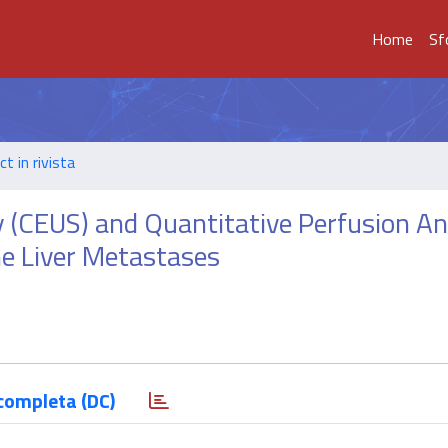
Home
Sf
t in rivista
(CEUS) and Quantitative Perfusion An
e Liver Metastases
completa (DC)