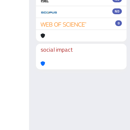
ND
0
social impact