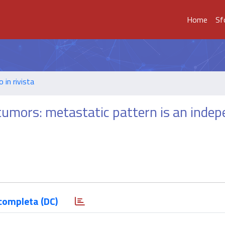
Home
Sf
o in rivista
tumors: metastatic pattern is an inde
completa (DC)