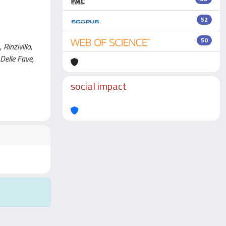
52
50
Rinzivillo,
 Delle Fave,
social impact