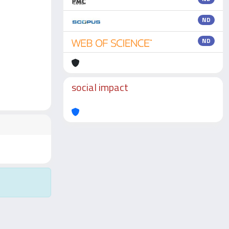
ND
ND
social impact