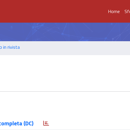
Home
Sf
o in rivista
completa (DC)