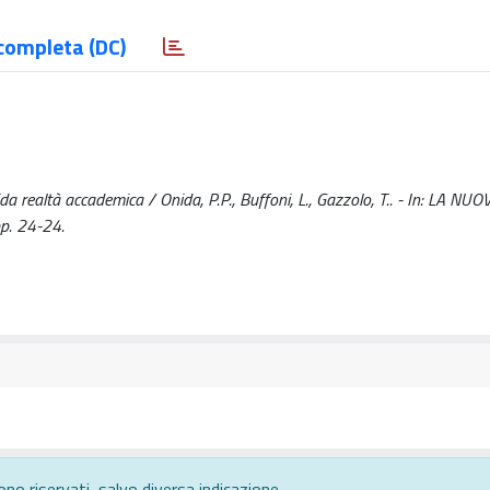
completa (DC)
olida realtà accademica / Onida, P.P., Buffoni, L., Gazzolo, T.. - In: LA 
p. 24-24.
ono riservati, salvo diversa indicazione.