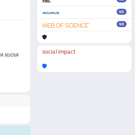
ND
ND
social impact
NUOVA NUOVA