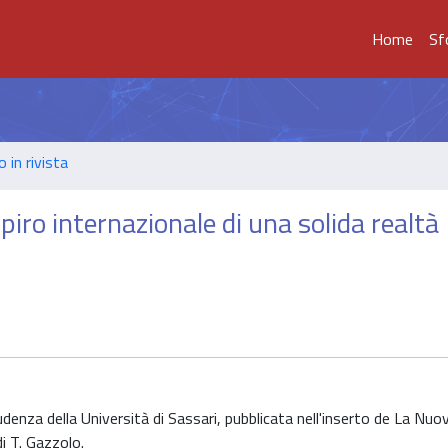
Home
Sf
o in rivista
spiro internazionale di una solida realtà
prudenza della Università di Sassari, pubblicata nell'inserto de La Nu
di T. Gazzolo.