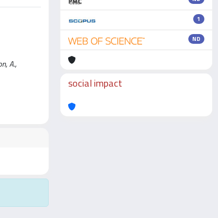
1
ND
n, A.,
social impact