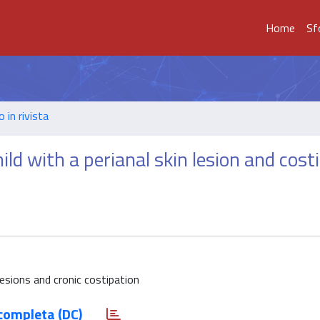
Home
Sf
o in rivista
hild with a perianal skin lesion and cost
lesions and cronic costipation
completa (DC)