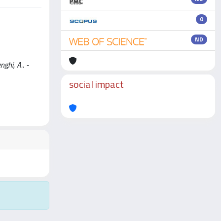
0
ND
ghi, A.. -
social impact