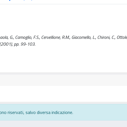
 G., Camoglio, F.S., Cervellione, R.M., Giacomello, L., Chironi, C., Ottolen
2001), pp. 99-103.
ono riservati, salvo diversa indicazione.