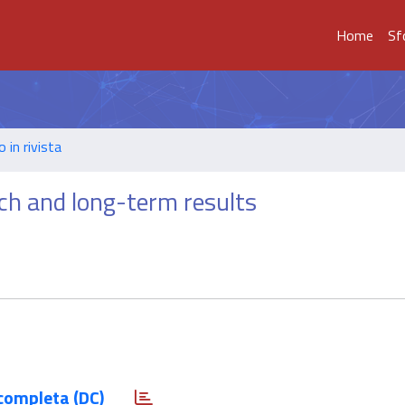
Home
Sf
o in rivista
ch and long-term results
completa (DC)