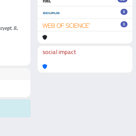
5
5
yegit, B.,
social impact