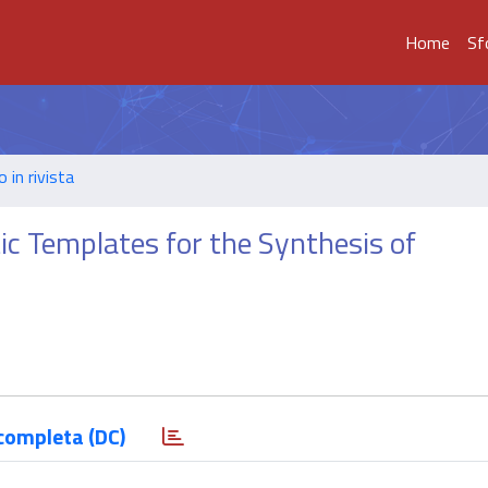
Home
Sf
o in rivista
c Templates for the Synthesis of
completa (DC)