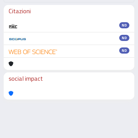
Citazioni
ND
ND
ND
social impact
Powered by
IRIS
-
about IRIS
-
Utilizzo dei cookie
-
Privacy
Copyright © 2026