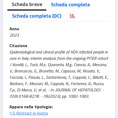
Scheda breve
Scheda completa
Scheda completa (DC)
Anno
2023
Citazione
Epidemiological and clinical profile of HDV infected people in
care in Italy: interim analysis from the ongoing PITER cohort
/ Kondili, L., Tosti, M.e., Quaranta, M.g., Ciancio, A., Messina,
V., Brancaccio, G., Brunetto, M., Capasso, M., Rosato, V.,
Cacciola, I., Pasulo, L., Santantonio, T., Coppola, C., Biliotti, E.,
Barbaro, F., Massari, M., Coppola, N., Ferrarese, A., Russo,
F.p., Di Marco, V., et al.. - In: JOURNAL OF HEPATOLOGY. -
ISSN 0168-8278. - 78:(2023), pp. 1082-1083.
Appare nelle tipologie:
1.5 Abstract in rivista