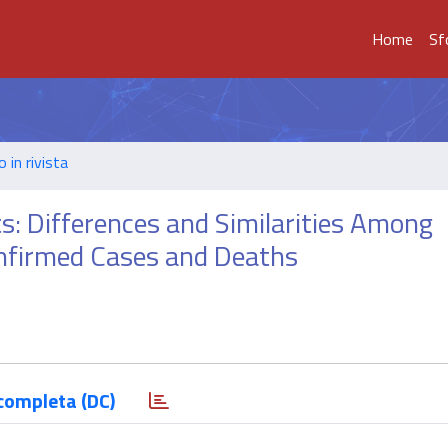
Home
Sf
o in rivista
ts: Differences and Similarities Among
nfirmed Cases and Deaths
completa (DC)