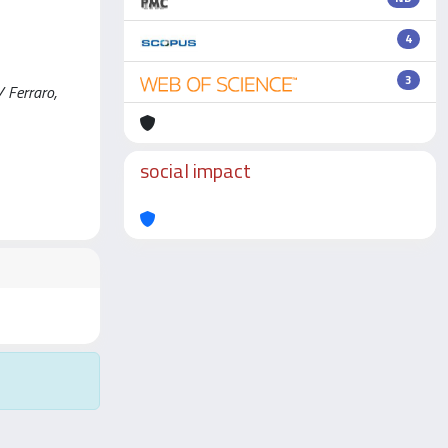
4
3
 Ferraro,
social impact