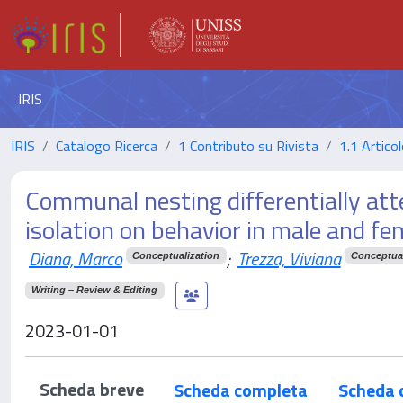
IRIS
IRIS
Catalogo Ricerca
1 Contributo su Rivista
1.1 Articol
Communal nesting differentially att
isolation on behavior in male and f
Diana, Marco
;
Trezza, Viviana
Conceptualization
Conceptual
Writing – Review & Editing
2023-01-01
Scheda breve
Scheda completa
Scheda 