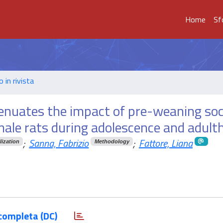
Home
Sf
o in rivista
enuates the impact of pre-weaning soc
emale rats during adolescence and adult
;
Sanna, Fabrizio
;
Fattore, Liana
ization
Methodology
completa (DC)