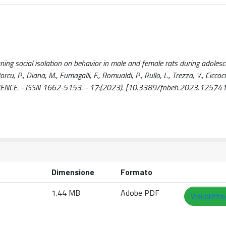
ning social isolation on behavior in male and female rats during adoles
orcu, P., Diana, M., Fumagalli, F., Romualdi, P., Rullo, L., Trezza, V., Ciccoc
SCIENCE. - ISSN 1662-5153. - 17:(2023). [10.3389/fnbeh.2023.12574
Dimensione
Formato
1.44 MB
Adobe PDF
Visualizza