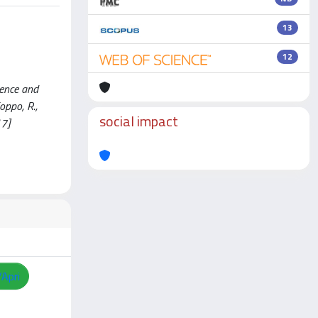
13
12
cence and
ioppo, R.,
social impact
17]
/Apri