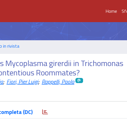
Home
Sf
o in rivista
 Mycoplasma girerdii in Trichomonas
 Contentious Roommates?
ia
;
Fiori, Pier Luigi
;
Rappelli, Paola
completa (DC)