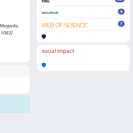
8
7
Margarita,
091083]
social impact