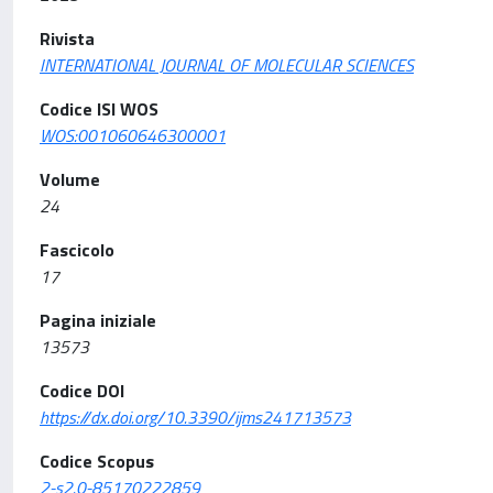
Rivista
INTERNATIONAL JOURNAL OF MOLECULAR SCIENCES
Codice ISI WOS
WOS:001060646300001
Volume
24
Fascicolo
17
Pagina iniziale
13573
Codice DOI
https://dx.doi.org/10.3390/ijms241713573
Codice Scopus
2-s2.0-85170222859