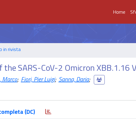
Home
Sf
o in rivista
f the SARS-CoV-2 Omicron XBB.1.16 V
, Marco
;
Fiori, Pier Luigi
;
Sanna, Daria
;
completa (DC)