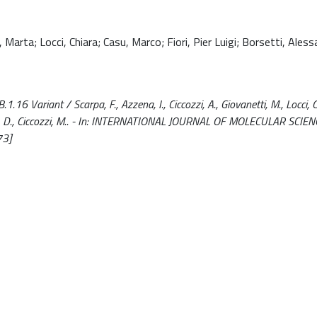
 Marta; Locci, Chiara; Casu, Marco; Fiori, Pier Luigi; Borsetti, Alessa
Variant / Scarpa, F., Azzena, I., Ciccozzi, A., Giovanetti, M., Locci, C.
, Sanna, D., Ciccozzi, M.. - In: INTERNATIONAL JOURNAL OF MOLECULAR SCIEN
73]