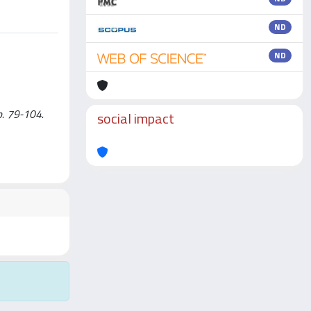
ND
ND
pp. 79-104.
social impact