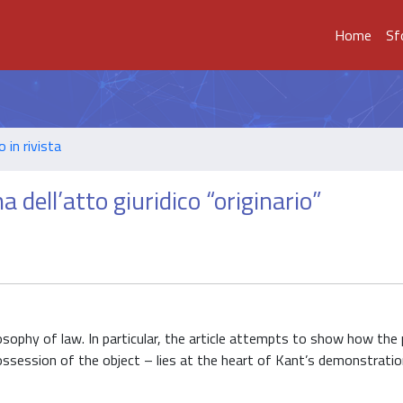
Home
Sf
o in rivista
 dell’atto giuridico “originario”
osophy of law. In particular, the article attempts to show how the
 possession of the object – lies at the heart of Kant’s demonstrati