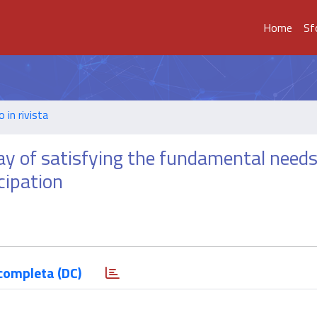
Home
Sf
o in rivista
y of satisfying the fundamental needs
cipation
completa (DC)