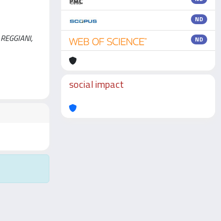
ND
I REGGIANI,
ND
social impact