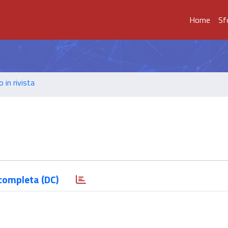
Home
Sf
o in rivista
completa (DC)