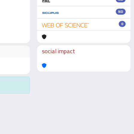
ND
0
social impact