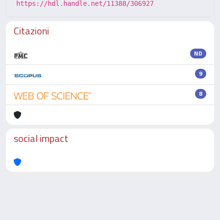
https://hdl.handle.net/11388/306927
Citazioni
ND
9
8
social impact
Powered by
IRIS
-
about IRIS
-